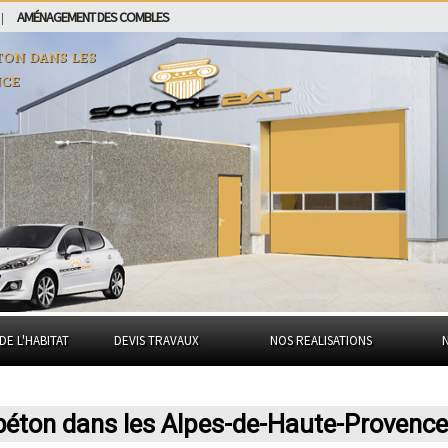
AMÉNAGEMENT DES COMBLES
|
ton dans
les
nce
DE L'HABITAT
DEVIS TRAVAUX
NOS REALISATIONS
 béton dans les Alpes-de-Haute-Provence