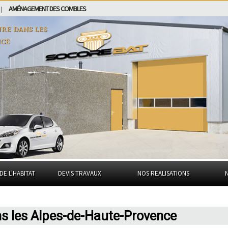
AMÉNAGEMENT DES COMBLES
|
ure dans
les
nce
DE L'HABITAT
DEVIS TRAVAUX
NOS REALISATIONS
ns les Alpes-de-Haute-Provence