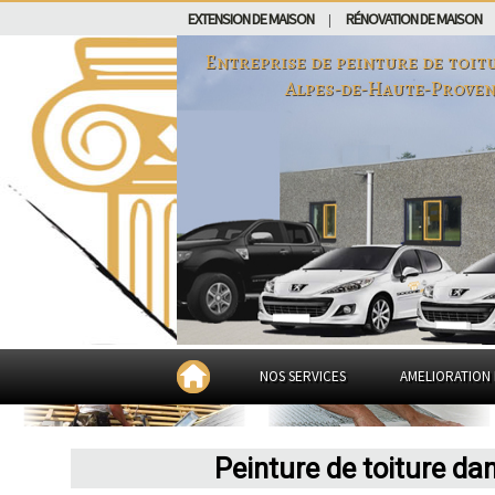
EXTENSION DE MAISON
RÉNOVATION DE MAISON
|
Entreprise de peinture de toit
Alpes-de-Haute-Prove
NOS SERVICES
AMELIORATION 
Peinture de toiture da