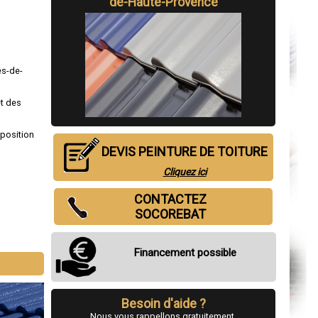
de-Haute-Provence
es-de-
et des
sposition
DEVIS PEINTURE DE TOITURE
Cliquez ici
CONTACTEZ
SOCOREBAT
Financement possible
Besoin d'aide ?
Nous vous rappellons gratuitement.