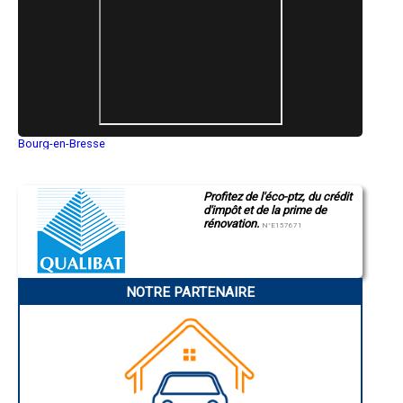
- Démolisseur à Saint-Martin-de-Brômes
- Démolisseur à Turriers
- Démolisseur à Quinson
- Démolisseur à Montfort
- Démolisseur à Colmars
- Démolisseur à Enchastrayes
- Démolisseur à Thuiles
- Démolisseur à Montagnac-Montpezat
- Démolisseur à Entrepierres
Bourg-en-Bresse
- Démolisseur à Esparron-de-Verdon
Saint-Quentin
- Démolisseur à Estoublon
Montluçon
- Démolisseur à Lurs
Manosque
Profitez de l'éco-ptz, du crédit
Gap
- Démolisseur à Sigonce
d'impôt et de la prime de
Nice
- Démolisseur à La Javie
rénovation.
Annonay
N°E157671
- Démolisseur à Noyers-sur-Jabron
Charleville-Mézières
- Démolisseur à Selonnet
Pamiers
- Démolisseur à Curbans
Troyes
Narbonne
- Démolisseur à La Robine-sur-Galabre
NOTRE PARTENAIRE
Rodez
- Démolisseur à La Mure-Argens
Marseille
- Démolisseur à Vaumeilh
Caen
- Démolisseur à Vachères
Aurillac
- Démolisseur à Puimichel
Angoulême
La Rochelle
- Démolisseur à Le Castellet
Bourges
- Démolisseur à Ongles
Brive-la-Gaillarde
- Démolisseur à La Palud-sur-Verdon
Dijon