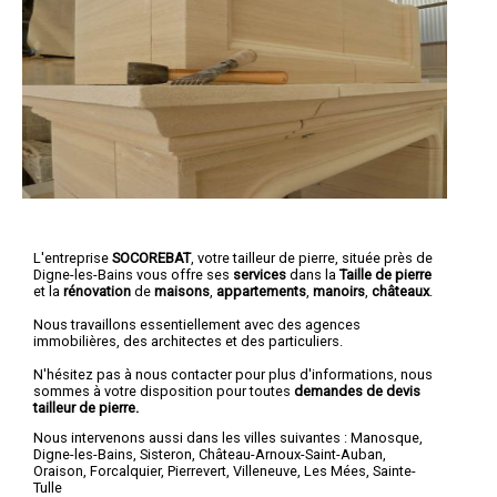
L'entreprise
SOCOREBAT
,
votre tailleur de pierre
, située près de
Digne-les-Bains vous offre ses
services
dans la
Taille de pierre
et la
rénovation
de
maisons
,
appartements
,
manoirs
,
châteaux
.
Nous travaillons essentiellement avec des agences
immobilières, des architectes et des particuliers.
N'hésitez pas à nous contacter pour plus d'informations, nous
sommes à votre disposition pour toutes
demandes de devis
tailleur de pierre.
Nous intervenons aussi dans les villes suivantes :
Manosque
,
Digne-les-Bains
,
Sisteron
,
Château-Arnoux-Saint-Auban
,
Oraison
,
Forcalquier
,
Pierrevert
,
Villeneuve
,
Les Mées
,
Sainte-
Tulle