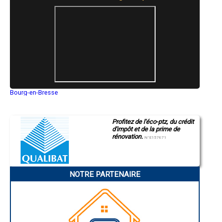
- Tailleur de pierre à Châteauneuf-Val-Saint-Donat
- Tailleur de pierre à Salignac
- Tailleur de pierre à Saint-Martin-de-Brômes
- Tailleur de pierre à Turriers
- Tailleur de pierre à Quinson
- Tailleur de pierre à Montfort
- Tailleur de pierre à Colmars
- Tailleur de pierre à Enchastrayes
- Tailleur de pierre à Thuiles
- Tailleur de pierre à Montagnac-Montpezat
Bourg-en-Bresse
- Tailleur de pierre à Entrepierres
Saint-Quentin
- Tailleur de pierre à Esparron-de-Verdon
Montluçon
- Tailleur de pierre à Estoublon
Manosque
Profitez de l'éco-ptz, du crédit
Gap
- Tailleur de pierre à Lurs
d'impôt et de la prime de
Nice
- Tailleur de pierre à Sigonce
rénovation.
Annonay
N°E157671
- Tailleur de pierre à La Javie
Charleville-Mézières
- Tailleur de pierre à Noyers-sur-Jabron
Pamiers
- Tailleur de pierre à Selonnet
Troyes
Narbonne
- Tailleur de pierre à Curbans
NOTRE PARTENAIRE
Rodez
- Tailleur de pierre à La Robine-sur-Galabre
Marseille
- Tailleur de pierre à La Mure-Argens
Caen
- Tailleur de pierre à Vaumeilh
Aurillac
- Tailleur de pierre à Vachères
Angoulême
La Rochelle
- Tailleur de pierre à Puimichel
Bourges
- Tailleur de pierre à Le Castellet