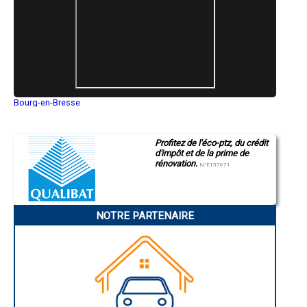
- Artisan Peintre à Salignac
- Artisan Peintre à Saint-Martin-de-Brômes
- Artisan Peintre à Turriers
- Artisan Peintre à Quinson
- Artisan Peintre à Montfort
- Artisan Peintre à Colmars
- Artisan Peintre à Enchastrayes
- Artisan Peintre à Thuiles
Bourg-en-Bresse
- Artisan Peintre à Montagnac-Montpezat
Saint-Quentin
- Artisan Peintre à Entrepierres
Montluçon
Manosque
- Artisan Peintre à Esparron-de-Verdon
Profitez de l'éco-ptz, du crédit
Gap
- Artisan Peintre à Estoublon
d'impôt et de la prime de
Nice
- Artisan Peintre à Lurs
rénovation.
Annonay
N°E157671
- Artisan Peintre à Sigonce
Charleville-Mézières
- Artisan Peintre à La Javie
Pamiers
Troyes
- Artisan Peintre à Noyers-sur-Jabron
Narbonne
- Artisan Peintre à Selonnet
NOTRE PARTENAIRE
Rodez
- Artisan Peintre à Curbans
Marseille
- Artisan Peintre à La Robine-sur-Galabre
Caen
- Artisan Peintre à La Mure-Argens
Aurillac
Angoulême
- Artisan Peintre à Vaumeilh
La Rochelle
- Artisan Peintre à Vachères
Bourges
- Artisan Peintre à Puimichel
Brive-la-Gaillarde
- Artisan Peintre à Le Castellet
Dijon