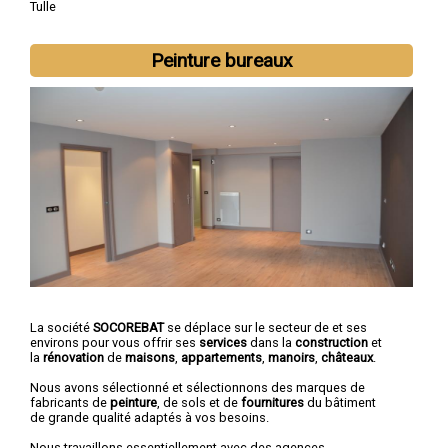
Tulle
Peinture bureaux
La société
SOCOREBAT
se déplace sur le secteur de et ses
environs pour vous offrir ses
services
dans la
construction
et
la
rénovation
de
maisons
,
appartements
,
manoirs
,
châteaux
.
Nous avons sélectionné et sélectionnons des marques de
fabricants de
peinture
, de sols et de
fournitures
du bâtiment
de grande qualité adaptés à vos besoins.
Nous travaillons essentiellement avec des agences