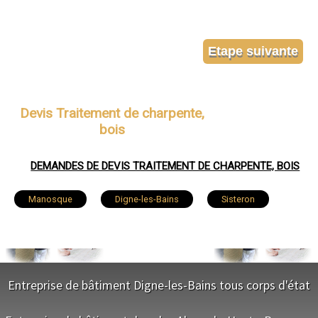
Devis Traitement de charpente,
bois
DEMANDES DE DEVIS TRAITEMENT DE CHARPENTE, BOIS
Manosque
Digne-les-Bains
Sisteron
Château-Arnoux-Saint-Auban
Oraison
Forcalquier
Mées
Pierrevert
Entreprise de bâtiment Digne-les-Bains tous corps d'état
Villeneuve
Sainte-Tulle
Volx
NOS SERVICES