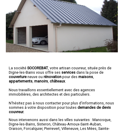
La société
SOCOREBAT
, votre artisan couvreur, située près de
Digne-les-Bains vous offre ses
services
dans la pose de
couverture
neuve ou
rénovation
pour des
maisons
,
appartements
,
manoirs
,
châteaux
.
Nous travaillons essentiellement avec des agences
immobilières, des architectes et des particuliers.
N'hésitez pas à nous contacter pour plus d'informations, nous
sommes à votre disposition pour toutes
demandes de devis
couvreur.
Nous intervenons aussi dans les villes suivantes :
Manosque
,
Digne-les-Bains
,
Sisteron
,
Château-Arnoux-Saint-Auban
,
Oraison
,
Forcalquier
,
Pierrevert
,
Villeneuve
,
Les Mées
,
Sainte-