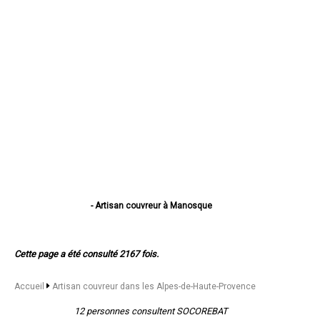
- Artisan couvreur à Manosque
- Artisan couvreur à Digne-les-Bains
- Artisan couvreur à Sisteron
- Artisan couvreur à Château-Arnoux-Saint-Auban
Cette page a été consulté 2167 fois.
- Artisan couvreur à Oraison
- Artisan couvreur à Forcalquier
- Artisan couvreur à Mées
Accueil
Artisan couvreur dans les Alpes-de-Haute-Provence
- Artisan couvreur à Pierrevert
- Artisan couvreur à Villeneuve
12 personnes consultent SOCOREBAT