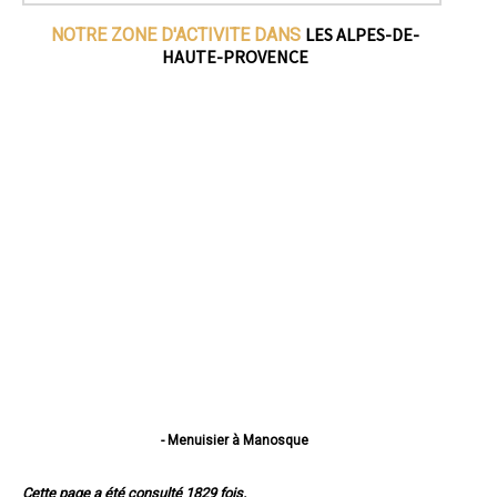
LES ALPES-DE-
NOTRE ZONE D'ACTIVITE DANS
HAUTE-PROVENCE
- Menuisier à Manosque
- Menuisier à Digne-les-Bains
- Menuisier à Sisteron
Cette page a été consulté 1829 fois.