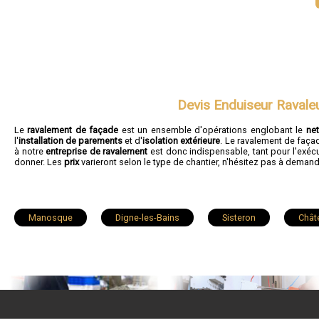
Devis Enduiseur Ravale
Le
ravalement de façade
est un ensemble d'opérations englobant le
ne
l'
installation de parements
et d'
isolation extérieure
. Le ravalement de faça
à notre
entreprise de ravalement
est donc indispensable, tant pour l'exécu
donner. Les
prix
varieront selon le type de chantier, n'hésitez pas à deman
Manosque
Digne-les-Bains
Sisteron
Chât
Sainte-Tulle
Volx
Valensole
Barcelonnette
Seyne
Mane
L'Escale
Aiglun
Sa
Mallemoisson
Mison
Corbières
Le Brusq