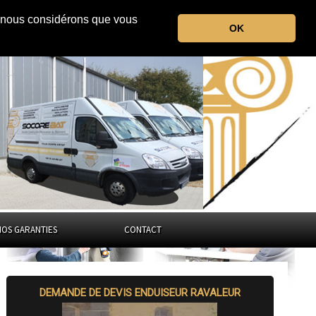
r, nous considérons que vous
les Alpes-de-Haute-Provence
OK
Provence-Alpes-Côte d'Azur
NOS GARANTIES
CONTACT
DEMANDE DE DEVIS ENDUISEUR RAVALEUR