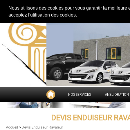
Extension de maison
|
Rénovation de maison
|
Aménagement des combles
Nous utilisons des cookies pour vous garantir la meilleure 
Devis Enduiseur Ravaleur à
Dign
acceptez l'utilisation des cookies.
NOS SERVICES
AMELIORATION 
DEVIS ENDUISEUR RAV
>
Accueil
Devis Enduiseur Ravaleur