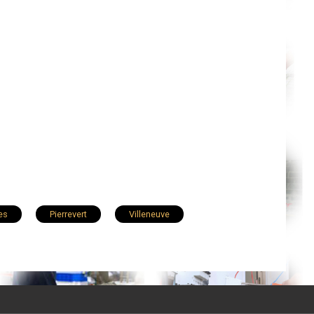
es
Pierrevert
Villeneuve
Castellane
Volonne
Reillanne
l-l'Observatoire
Jausiers
Banon
André-les-Alpes
Dauphin
Saint-Maime