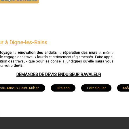
ur à Digne-les-Bains
ttoyage
, la
rénovation des enduits
, la
réparation des murs
et même
de engage des travaux lourds et strictement réglementés. Faire appel
tion des travaux que pour les conseils juridiques qu'elle saura vous
der votre
devis
.
DEMANDES DE DEVIS ENDUISEUR RAVALEUR
eau-Arnoux-Saint-Auban
Oraison
Forcalquier
Mé
Peyruis
Gréoux-les-Bains
Malijai
Riez
int-Étienne-les-Orgues
Céreste
Peipin
Saint-Miche
uet
Annot
Entrevaux
La Brillanne
Saint-