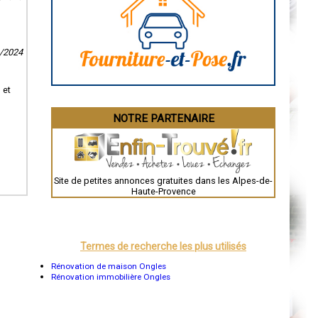
Angoulême
La Rochelle
Bourges
Brive-la-Gaillarde
Dijon
1/2024
Saint-Brieuc
Guéret
Périgueux
Besançon
 et
Valence
Évreux
NOTRE PARTENAIRE
Chartres
Brest
Nîmes
Toulouse
Auch
Bordeaux
Site de petites annonces gratuites dans les Alpes-de-
Montpellier
Haute-Provence
Rennes
Châteauroux
Tours
Grenoble
Dole
Termes de recherche les plus utilisés
Mont-de-Marsan
Blois
Rénovation de maison Ongles
Saint-Étienne
Rénovation immobilière Ongles
Le Puy-en-Velay
Nantes
Orléans
Cahors