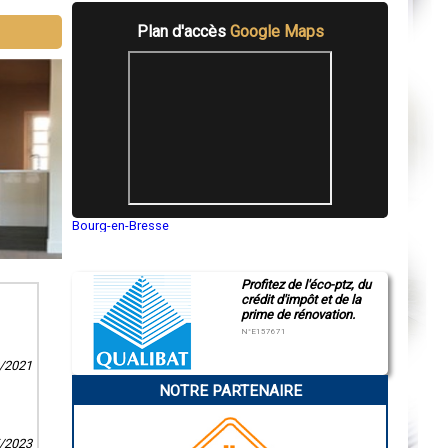
Plan d'accès
Google Maps
Bourg-en-Bresse
Saint-Quentin
Montluçon
Manosque
Profitez de l'éco-ptz, du
Gap
crédit d'impôt et de la
Nice
prime de rénovation.
Annonay
Charleville-Mézières
N°E157671
Pamiers
Troyes
0/2021
Narbonne
NOTRE PARTENAIRE
Rodez
Marseille
Caen
Aurillac
5/2023