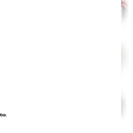
Agen
Mende
Angers
Cherbourg-Octeville
Reims
Saint-Dizier
Laval
Nancy
Verdun
Lorient
Metz
Nevers
Lille
Beauvais
Alençon
Calais
Clermont-Ferrand
Pau
Tarbes
Perpignan
Strasbourg
Mulhouse
Lyon
Vesoul
Chalon-sur-Saône
Le Mans
ois.
Chambéry
Annecy
Paris
Le Havre