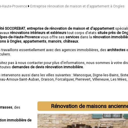
de-Haute-Provence
Entreprise rénovation de maison et d'appartement à Ongles
été SOCOREBAT
,
entreprise de rénovation de maison et d'appartement
spécial
travaux
rénovations intérieurs et extérieurs
tout corps d'etats
située près de On
Alpes-de-Haute-Provence
vous offre ses
services
dans la
rénovation immobiliè
ons à Ongles
,
appartements
,
manoirs
,
châteaux
.
 travaillons essentiellement avec des agences immobilières, des
architectes
e
culiers.
sitez pas à nous contacter pour plus d'informations, nous sommes à votre di
 toutes
demandes de devis rénovation immobilière
.
intervenons aussi dans les villes suivantes :
Manosque
,
Digne-les-Bains
,
Sist
eau-Arnoux-Saint-Auban
,
Oraison
,
Forcalquier
,
Pierrevert
,
Villeneuve
,
Les Mées
Rénovation de maisons ancienn
errasses
, des
tion immobilière de