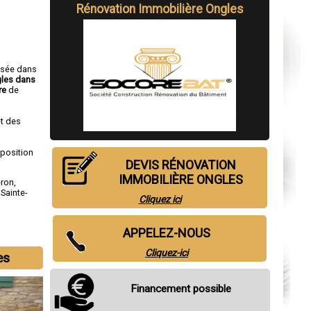
Rénovation Immobilière Ongles
isée dans
gles dans
re
de
t des
sposition
DEVIS RÉNOVATION
IMMOBILIÈRE ONGLES
eron
,
,
Sainte-
Cliquez ici
APPELEZ-NOUS
Cliquez-ici
es
Financement possible